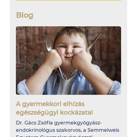
Blog
A gyermekkori elhízás
egészségügyi kockázatai
Dr. Gács Zsófia gyermekgyógyász-
endokrinológus szakorvos, a Semmelweis