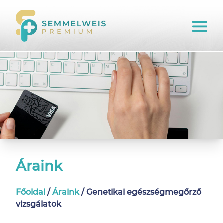
Áraink
Főoldal
/
Áraink
/
Genetikai egészség­megőrző
vizsgálatok