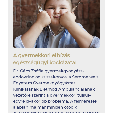
A gyermekkori elhízás
egészségügyi kockázatai
Dr. Gács Zsófia gyermekgyógyász-
endokrinológus szakorvos, a Semmelweis
Egyetem Gyermekgyógyászati
Klinikájának Életmód Ambulanciájának
vezetője szerint a gyermekkori túlsúly
egyre gyakoribb probléma. A felmérések
alapján ma már minden ötödik