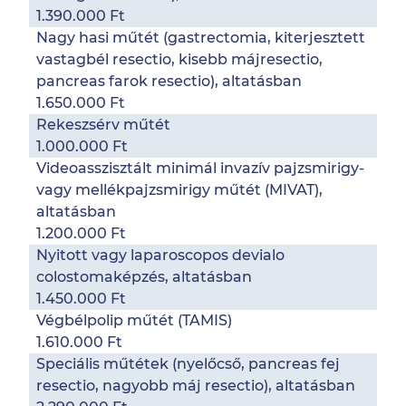
1.390.000 Ft
Nagy hasi műtét (gastrectomia, kiterjesztett
vastagbél resectio, kisebb májresectio,
pancreas farok resectio), altatásban
1.650.000 Ft
Rekeszsérv műtét
1.000.000 Ft
Videoasszisztált minimál invazív pajzsmirigy-
vagy mellékpajzsmirigy műtét (MIVAT),
altatásban
1.200.000 Ft
Nyitott vagy laparoscopos devialo
colostomaképzés, altatásban
1.450.000 Ft
Végbélpolip műtét (TAMIS)
1.610.000 Ft
Speciális műtétek (nyelőcső, pancreas fej
resectio, nagyobb máj resectio), altatásban