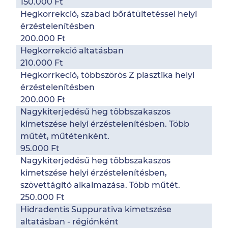
150.000 Ft
Hegkorrekció, szabad bőrátültetéssel helyi
érzéstelenítésben
200.000 Ft
Hegkorrekció altatásban
210.000 Ft
Hegkorrkeció, többszörös Z plasztika helyi
érzéstelenítésben
200.000 Ft
Nagykiterjedésű heg többszakaszos
kimetszése helyi érzéstelenítésben. Több
műtét, műtétenként.
95.000 Ft
Nagykiterjedésű heg többszakaszos
kimetszése helyi érzéstelenítésben,
szövettágító alkalmazása. Több műtét.
250.000 Ft
Hidradentis Suppurativa kimetszése
altatásban - régiónként