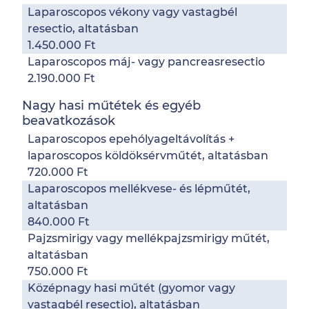
Laparoscopos vékony vagy vastagbél
resectio, altatásban
1.450.000 Ft
Laparoscopos máj- vagy pancreasresectio
2.190.000 Ft
Nagy hasi műtétek és egyéb
beavatkozások
Laparoscopos epehólyageltávolítás +
laparoscopos köldöksérvműtét, altatásban
720.000 Ft
Laparoscopos mellékvese- és lépműtét,
altatásban
840.000 Ft
Pajzsmirigy vagy mellékpajzsmirigy műtét,
altatásban
750.000 Ft
Középnagy hasi műtét (gyomor vagy
vastagbél resectio), altatásban