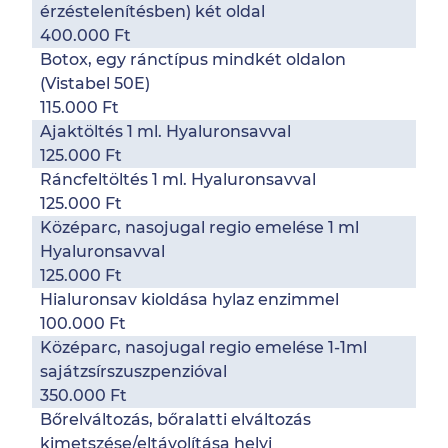
érzéstelenítésben) két oldal
400.000 Ft
Botox, egy ránctípus mindkét oldalon
(Vistabel 50E)
115.000 Ft
Ajaktöltés 1 ml. Hyaluronsavval
125.000 Ft
Ráncfeltöltés 1 ml. Hyaluronsavval
125.000 Ft
Középarc, nasojugal regio emelése 1 ml
Hyaluronsavval
125.000 Ft
Hialuronsav kioldása hylaz enzimmel
100.000 Ft
Középarc, nasojugal regio emelése 1-1ml
sajátzsírszuszpenzióval
350.000 Ft
Bőrelváltozás, bőralatti elváltozás
kimetszése/eltávolítása helyi