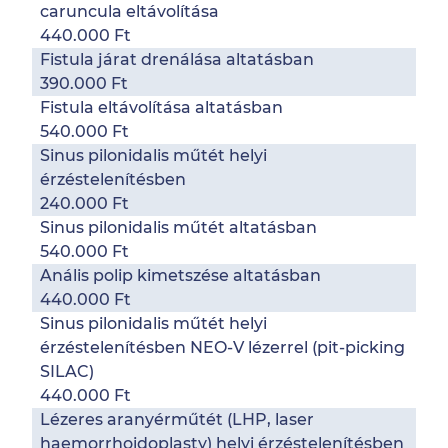
caruncula eltávolítása
440.000 Ft
Fistula járat drenálása altatásban
390.000 Ft
Fistula eltávolítása altatásban
540.000 Ft
Sinus pilonidalis műtét helyi
érzéstelenítésben
240.000 Ft
Sinus pilonidalis műtét altatásban
540.000 Ft
Anális polip kimetszése altatásban
440.000 Ft
Sinus pilonidalis műtét helyi
érzéstelenítésben NEO-V lézerrel (pit-picking
SILAC)
440.000 Ft
Lézeres aranyérműtét (LHP, laser
haemorrhoidoplasty) helyi érzéstelenítésben