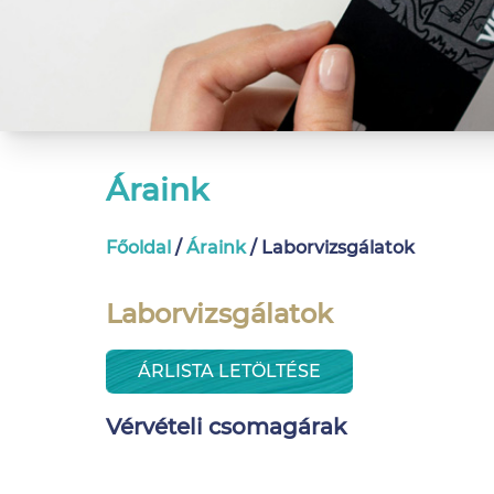
Áraink
Főoldal
/
Áraink
/
Labor­vizsgálatok
Laborvizsgálatok
ÁRLISTA LETÖLTÉSE
Vérvételi csomagárak