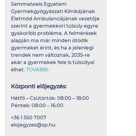
Semmelweis Egyetem
Gyermekgyógyászati Klinikájának
Életmód Ambulanciájának vezetője
szerint a gyermekkori túlsúly egyre
gyakoribb probléma. A felmérések
alapján ma már minden ötödik
gyermeket érint, és ha a jelenlegi
trendek nem változnak, 2035-re
akár a gyermekek fele is túlsúllyal
élhet.
TOVÁBB
Központi előjegyzés:
Hétfő – Csütörtök: 08:00 – 18:00
Péntek: 08:00 – 16:00
+36 1 550 7007
elojegyzes@sp.hu