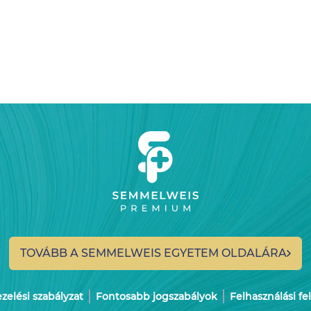
TOVÁBB A SEMMELWEIS
EGYETEM OLDALÁRA
elési szabályzat
Fontosabb jogszabályok
Felhasználási fe