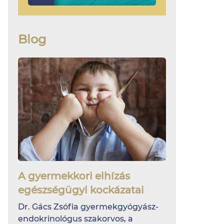
Blog
A gyermekkori elhízás
egészségügyi kockázatai
Dr. Gács Zsófia gyermekgyógyász-
endokrinológus szakorvos, a