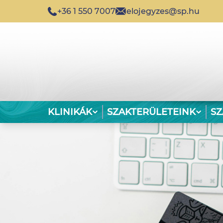
+36 1 550 7007
elojegyzes@sp.hu
KLINIKÁK
SZAKTERÜLETEINK
S