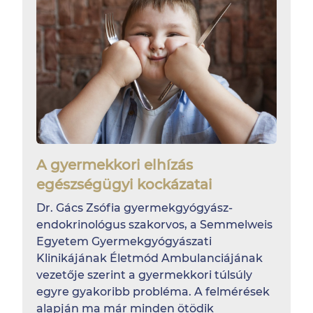
A gyermekkori elhízás
egészségügyi kockázatai
Dr. Gács Zsófia gyermekgyógyász-
endokrinológus szakorvos, a Semmelweis
Egyetem Gyermekgyógyászati
Klinikájának Életmód Ambulanciájának
vezetője szerint a gyermekkori túlsúly
egyre gyakoribb probléma. A felmérések
alapján ma már minden ötödik