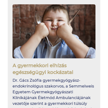
A gyermekkori elhízás
egészségügyi kockázatai
Dr. Gács Zsófia gyermekgyógyász-
endokrinológus szakorvos, a Semmelweis
Egyetem Gyermekgyógyászati
Klinikájának Életmód Ambulanciájának
vezetője szerint a gyermekkori túlsúly