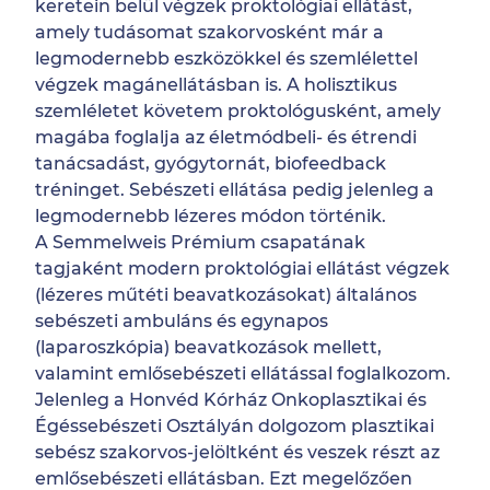
keretein belül végzek proktológiai ellátást,
amely tudásomat szakorvosként már a
legmodernebb eszközökkel és szemlélettel
végzek magánellátásban is. A holisztikus
szemléletet követem proktológusként, amely
magába foglalja az életmódbeli- és étrendi
tanácsadást, gyógytornát, biofeedback
tréninget. Sebészeti ellátása pedig jelenleg a
legmodernebb lézeres módon történik.
A Semmelweis Prémium csapatának
tagjaként modern proktológiai ellátást végzek
(lézeres műtéti beavatkozásokat) általános
sebészeti ambuláns és egynapos
(laparoszkópia) beavatkozások mellett,
valamint emlősebészeti ellátással foglalkozom.
Jelenleg a Honvéd Kórház Onkoplasztikai és
Égéssebészeti Osztályán dolgozom plasztikai
sebész szakorvos-jelöltként és veszek részt az
emlősebészeti ellátásban. Ezt megelőzően