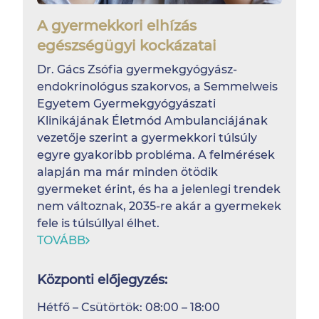
A gyermekkori elhízás
egészségügyi kockázatai
Dr. Gács Zsófia gyermekgyógyász-
endokrinológus szakorvos, a Semmelweis
Egyetem Gyermekgyógyászati
Klinikájának Életmód Ambulanciájának
vezetője szerint a gyermekkori túlsúly
egyre gyakoribb probléma. A felmérések
alapján ma már minden ötödik
gyermeket érint, és ha a jelenlegi trendek
nem változnak, 2035-re akár a gyermekek
fele is túlsúllyal élhet.
TOVÁBB
Központi előjegyzés:
Hétfő – Csütörtök: 08:00 – 18:00