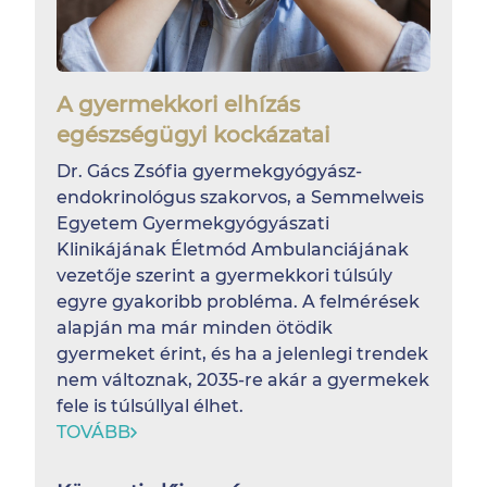
A gyermekkori elhízás
egészségügyi kockázatai
Dr. Gács Zsófia gyermekgyógyász-
endokrinológus szakorvos, a Semmelweis
Egyetem Gyermekgyógyászati
Klinikájának Életmód Ambulanciájának
vezetője szerint a gyermekkori túlsúly
egyre gyakoribb probléma. A felmérések
alapján ma már minden ötödik
gyermeket érint, és ha a jelenlegi trendek
nem változnak, 2035-re akár a gyermekek
fele is túlsúllyal élhet.
TOVÁBB