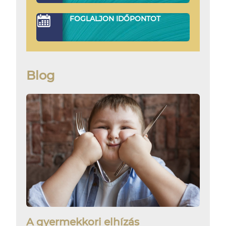
FOGLALJON IDŐPONTOT
Blog
A gyermekkori elhízás