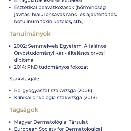
Értágulatok lézeres kezelése
Esztétikai beavatkozások (bőrminőség
javítás, hialuronsavas ránc- és ajakfeltöltés,
botulinum toxin kezelés, stb.)
Tanulmányok
2002: Semmelweis Egyetem, Általános
Orvostudományi Kar - általános orvosi
diploma
2014: PhD tudományos fokozat
Szakvizsgák:
Bőrgyógyászat szakvizsga (2008)
Klinikai onkológia szakvizsga (2018)
Tagságok
Magyar Dermatológiai Társulat
European Society for Dermatological