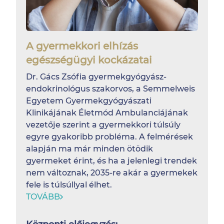
A gyermekkori elhízás
egészségügyi kockázatai
Dr. Gács Zsófia gyermekgyógyász-
endokrinológus szakorvos, a Semmelweis
Egyetem Gyermekgyógyászati
Klinikájának Életmód Ambulanciájának
vezetője szerint a gyermekkori túlsúly
egyre gyakoribb probléma. A felmérések
alapján ma már minden ötödik
gyermeket érint, és ha a jelenlegi trendek
nem változnak, 2035-re akár a gyermekek
fele is túlsúllyal élhet.
TOVÁBB