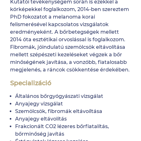
Kutatói tevékenységem során is ezekkel a
kórképekkel foglalkozom, 2014-ben szereztem
PhD fokozatot a melanoma korai
felismerésével kapcsolatos vizsgálatok
eredményeként. A bőrbetegségek mellett
2014 óta esztétikai orvoslással is foglalkozom.
Fibromák, jóindulatú szemölcsök eltávolítása
mellett szépészeti kezeléseket végzek a bőr
minőségének javítása, a vonzóbb, fiatalosabb
megjelenés, a ráncok csökkentése érdekében.
Specializáció
Általános bőrgyógyászati vizsgálat
Anyajegy vizsgálat
Szemölcsök, fibromák eltávoíltása
Anyajegy eltávolítás
Frakcionált CO2 lézeres bőrfiatalítás,
bőrminőség javítás