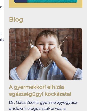
um
Blog
i
t,
A gyermekkori elhízás
egészségügyi kockázatai
Dr. Gács Zsófia gyermekgyógyász-
endokrinológus szakorvos, a