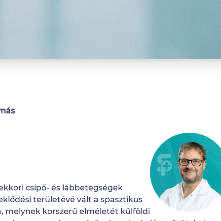
amás
ekkori csípő- és lábbetegségek
eklődési területévé vált a spasztikus
, melynek korszerű elméletét külföldi