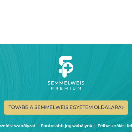
TOVÁBB A SEMMELWEIS
EGYETEM OLDALÁRA
elési szabályzat
Fontosabb jogszabályok
Felhasználási fe