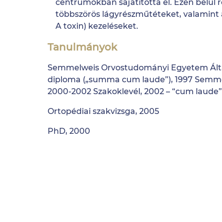
centrumokban sajátította el. Ezen belül
többszörös lágyrészműtéteket, valamint
A toxin) kezeléseket.
Tanulmányok
Semmelweis Orvostudományi Egyetem Általá
diploma („summa cum laude”), 1997 Semm
2000-2002 Szakoklevél, 2002 – “cum laude”
Ortopédiai szakvizsga, 2005
PhD, 2000