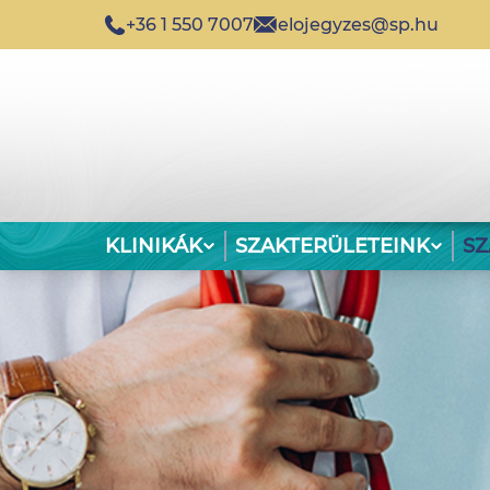
+36 1 550 7007
elojegyzes@sp.hu
KLINIKÁK
SZAKTERÜLETEINK
S