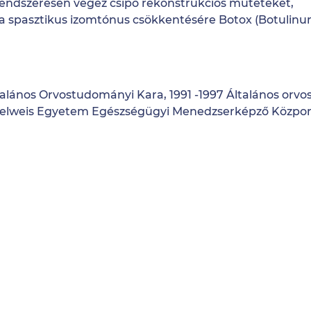
 rendszeresen végez csípő rekonstrukciós műtéteket,
 a spasztikus izomtónus csökkentésére Botox (Botulin
nos Orvostudományi Kara, 1991 -1997 Általános orvos
elweis Egyetem Egészségügyi Menedzserképző Közpon