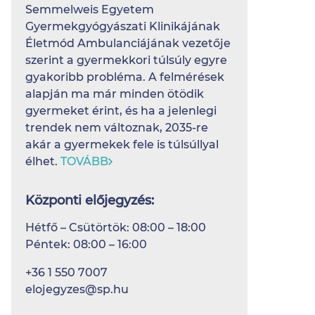
Semmelweis Egyetem
Gyermekgyógyászati Klinikájának
Életmód Ambulanciájának vezetője
szerint a gyermekkori túlsúly egyre
gyakoribb probléma. A felmérések
alapján ma már minden ötödik
gyermeket érint, és ha a jelenlegi
trendek nem változnak, 2035-re
akár a gyermekek fele is túlsúllyal
élhet.
TOVÁBB
Központi előjegyzés:
Hétfő – Csütörtök: 08:00 – 18:00
Péntek: 08:00 – 16:00
+36 1 550 7007
elojegyzes@sp.hu