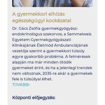
A gyermekkori elhízás
egészségügyi kockázatai
Dr. Gács Zsófia gyermekgyógyász-
endokrinológus szakorvos, a Semmelweis
Egyetem Gyermekgyógyászati
Klinikájának Életmód Ambulanciájának
vezetője szerint a gyermekkori túlsúly
egyre gyakoribb probléma. A felmérések
alapján ma már minden ötödik
gyermeket érint, és ha a jelenlegi trendek
nem változnak, 2035-re akár a gyermekek
fele is túlsúllyal élhet.
TOVÁBB
Központi előjegyzés: