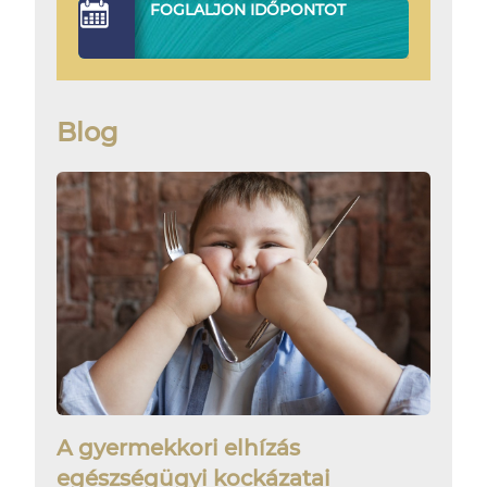
FOGLALJON IDŐPONTOT
Blog
A gyermekkori elhízás
egészségügyi kockázatai