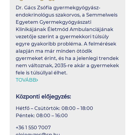
Dr. Gács Zsófia gyermekgyógyász-
endokrinológus szakorvos, a Semmelweis
Egyetem Gyermekgyógyászati
Klinikájának Életmód Ambulanciájának
vezetője szerint a gyermekkori túlsúly
egyre gyakoribb probléma. A felmérések
alapján ma már minden ötödik
gyermeket érint, és ha a jelenlegi trendek
nem változnak, 2035-re akár a gyermekek
fele is túlsúllyal élhet.
TOVÁBB
Központi előjegyzés:
Hétfő – Csütörtök: 08:00 – 18:00
Péntek: 08:00 – 16:00
+36 1 550 7007
elojegyzes@sp.hu