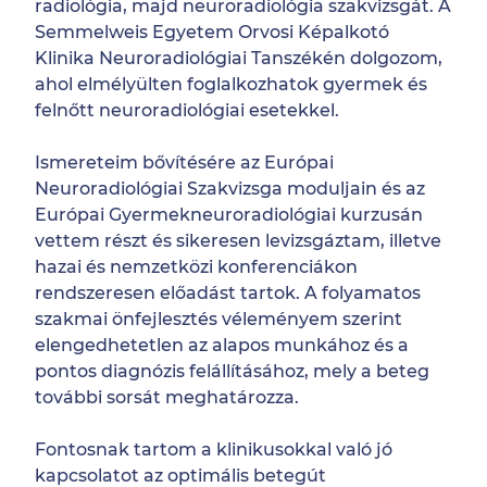
radiológia, majd neuroradiológia szakvizsgát. A
Semmelweis Egyetem Orvosi Képalkotó
Klinika Neuroradiológiai Tanszékén dolgozom,
ahol elmélyülten foglalkozhatok gyermek és
felnőtt neuroradiológiai esetekkel.
Ismereteim bővítésére az Európai
Neuroradiológiai Szakvizsga moduljain és az
Európai Gyermekneuroradiológiai kurzusán
vettem részt és sikeresen levizsgáztam, illetve
hazai és nemzetközi konferenciákon
rendszeresen előadást tartok. A folyamatos
szakmai önfejlesztés véleményem szerint
elengedhetetlen az alapos munkához és a
pontos diagnózis felállításához, mely a beteg
további sorsát meghatározza.
Fontosnak tartom a klinikusokkal való jó
kapcsolatot az optimális betegút