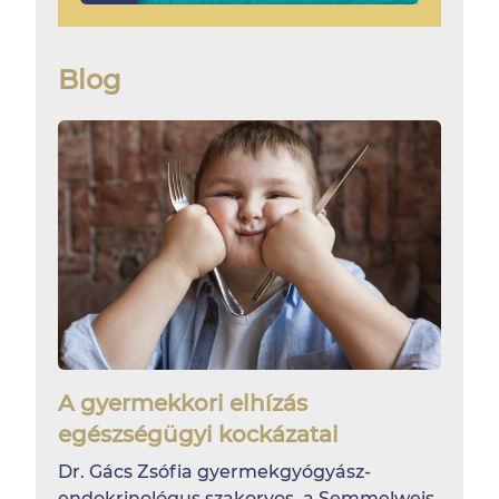
Blog
A gyermekkori elhízás
egészségügyi kockázatai
Dr. Gács Zsófia gyermekgyógyász-
endokrinológus szakorvos, a Semmelweis