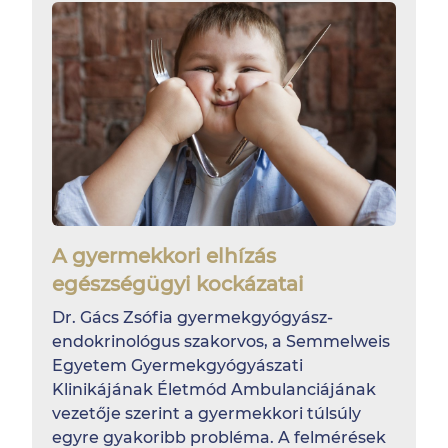
A gyermekkori elhízás
egészségügyi kockázatai
Dr. Gács Zsófia gyermekgyógyász-
endokrinológus szakorvos, a Semmelweis
Egyetem Gyermekgyógyászati
Klinikájának Életmód Ambulanciájának
vezetője szerint a gyermekkori túlsúly
egyre gyakoribb probléma. A felmérések