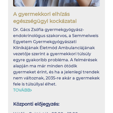
A gyermekkori elhízás
egészségügyi kockázatai
Dr. Gács Zsófia gyermekgyógyász-
endokrinológus szakorvos, a Semmelweis
Egyetem Gyermekgyógyászati
Klinikájának Életmód Ambulanciájának
vezetője szerint a gyermekkori túlsúly
egyre gyakoribb probléma. A felmérések
alapján ma már minden ötödik
gyermeket érint, és ha a jelenlegi trendek
nem változnak, 2035-re akár a gyermekek
fele is túlsúllyal élhet.
TOVÁBB
Központi előjegyzés: