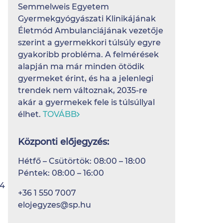
Semmelweis Egyetem
Gyermekgyógyászati Klinikájának
Életmód Ambulanciájának vezetője
szerint a gyermekkori túlsúly egyre
gyakoribb probléma. A felmérések
alapján ma már minden ötödik
gyermeket érint, és ha a jelenlegi
trendek nem változnak, 2035-re
akár a gyermekek fele is túlsúllyal
élhet.
TOVÁBB
Központi előjegyzés:
Hétfő – Csütörtök: 08:00 – 18:00
Péntek: 08:00 – 16:00
24
+36 1 550 7007
elojegyzes@sp.hu