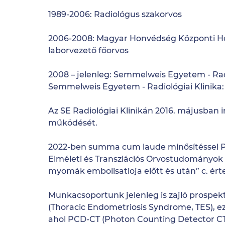
1989-2006: Radiológus szakorvos
2006-2008: Magyar Honvédség Központi Ho
laborvezető főorvos
2008 – jelenleg: Semmelweis Egyetem - Radio
Semmelweis Egyetem - Radiológiai Klinika: 
Az SE Radiológiai Klinikán 2016. májusba
működését.
2022-ben summa cum laude minősítéssel 
Elméleti és Transzlációs Orvostudományok 
myomák embolisatioja előtt és után” c. é
Munkacsoportunk jelenleg is zajló prospek
(Thoracic Endometriosis Syndrome, TES), e
ahol PCD-CT (Photon Counting Detector CT)