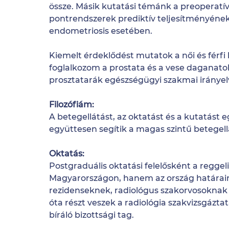
össze. Másik kutatási témánk a preoperatí
pontrendszerek prediktív teljesítményének 
endometriosis esetében.
Kiemelt érdeklődést mutatok a női és férfi
foglalkozom a prostata és a vese daganato
prosztatarák egészségügyi szakmai iránye
Filozófiám:
A betegellátást, az oktatást és a kutatá
együttesen segítik a magas szintű betegell
Oktatás:
Postgraduális oktatási felelősként a regg
Magyarországon, hanem az ország határain 
rezidenseknek, radiológus szakorvosoknak 
óta részt veszek a radiológia szakvizsgázt
bíráló bizottsági tag.