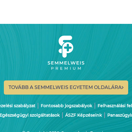
TOVÁBB A SEMMELWEIS
EGYETEM OLDALÁRA
elési szabályzat
Fontosabb jogszabályok
Felhasználási fe
Egészségügyi szolgáltatások
ÁSZF Képzéseink
Panaszügyi