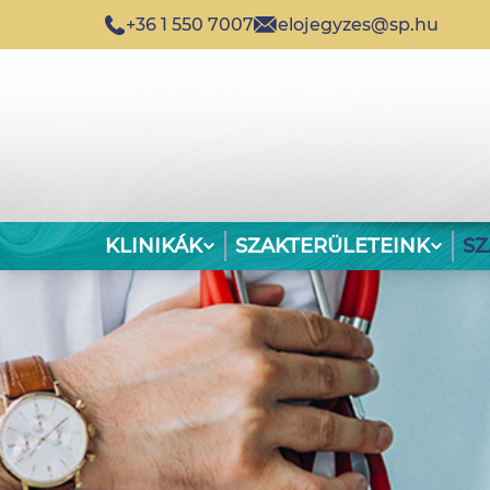
+36 1 550 7007
elojegyzes@sp.hu
KLINIKÁK
SZAKTERÜLETEINK
S