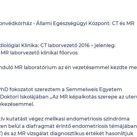
nvédkórház - Állami Egészségügyi Központ: CT és MR
lógiai Klinika: CT laborvezető 2016 – jelenleg:
MR laborvezető klinikai főorvos
n induló MR laboratórium az én vezetésemmel kezdte m
PhD fokozatot szereztem a Semmelweis Egyetem
Doktori Iskolájában „Az MR képalkotás szerepe az uter
rtekezésemmel.
tív kutatást végez mellkasi endometriosis szindróma
zen belül a diafragmát érintő endometriosis témájában
 és az MR vizsgálat diagnosztikus értékét hasonlítjuk