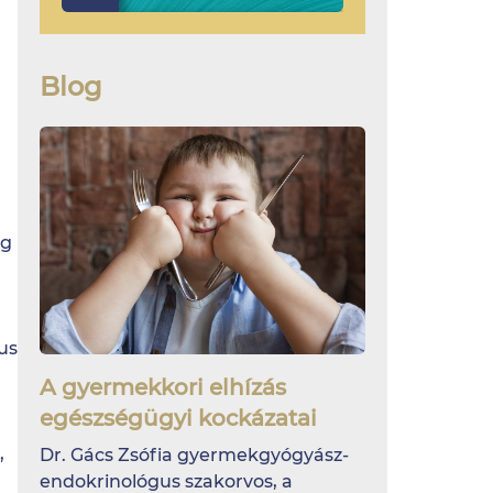
Blog
eg
us
A gyermekkori elhízás
egészségügyi kockázatai
,
Dr. Gács Zsófia gyermekgyógyász-
endokrinológus szakorvos, a