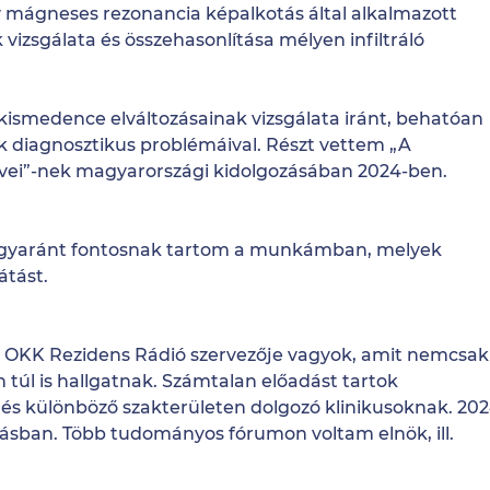
v mágneses rezonancia képalkotás által alkalmazott
vizsgálata és összehasonlítása mélyen infiltráló
 kismedence elváltozásainak vizsgálata iránt, behatóan
k diagnosztikus problémáival. Részt vettem „A
lvei”-nek magyarországi kidolgozásában 2024-ben.
st egyaránt fontosnak tartom a munkámban, melyek
átást.
eli OKK Rezidens Rádió szervezője vagyok, amit nemcsak
túl is hallgatnak. Számtalan előadást tartok
és különböző szakterületen dolgozó klinikusoknak. 20
atásban. Több tudományos fórumon voltam elnök, ill.