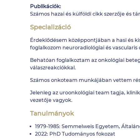
Publikációk:
Számos hazai és külföldi cikk szerzője és tá
Specializáció
Érdeklődésem középpontjában a hasi és kis
foglalkozom neuroradiológiai és vascularis d
Behatóan foglalkoztam az onkológiai beteg
válaszreakciókkal.
Számos onkoteam munkájában vettem részt
Jelenleg az uroonkológiai team tagja, klin
vezetője vagyok.
Tanulmányok
1979-1985: Semmelweis Egyetem, Általáno
2022: PhD Tudományos fokozat