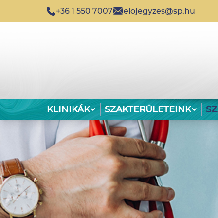
+36 1 550 7007
elojegyzes@sp.hu
KLINIKÁK
SZAKTERÜLETEINK
S