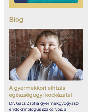
Blog
A gyermekkori elhízás
egészségügyi kockázatai
Dr. Gács Zsófia gyermekgyógyász-
endokrinológus szakorvos, a