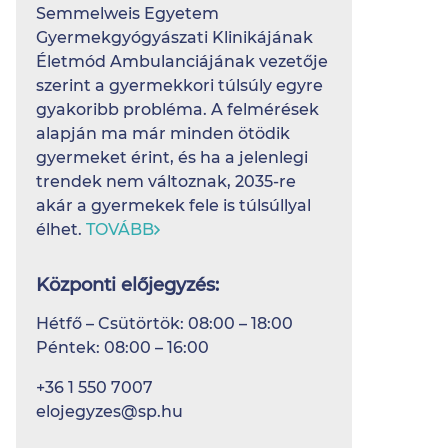
Semmelweis Egyetem
Gyermekgyógyászati Klinikájának
Életmód Ambulanciájának vezetője
szerint a gyermekkori túlsúly egyre
gyakoribb probléma. A felmérések
alapján ma már minden ötödik
gyermeket érint, és ha a jelenlegi
trendek nem változnak, 2035-re
akár a gyermekek fele is túlsúllyal
élhet.
TOVÁBB
Központi előjegyzés:
Hétfő – Csütörtök: 08:00 – 18:00
Péntek: 08:00 – 16:00
+36 1 550 7007
elojegyzes@sp.hu