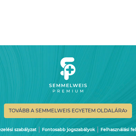
TOVÁBB A SEMMELWEIS
EGYETEM OLDALÁRA
elési szabályzat
Fontosabb jogszabályok
Felhasználási fe