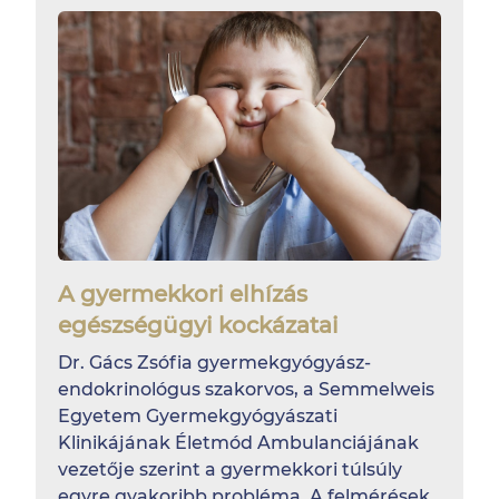
A gyermekkori elhízás
egészségügyi kockázatai
Dr. Gács Zsófia gyermekgyógyász-
endokrinológus szakorvos, a Semmelweis
Egyetem Gyermekgyógyászati
Klinikájának Életmód Ambulanciájának
vezetője szerint a gyermekkori túlsúly
egyre gyakoribb probléma. A felmérések