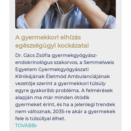
A gyermekkori elhízás
egészségügyi kockázatai
Dr. Gács Zsófia gyermekgyógyász-
endokrinológus szakorvos, a Semmelweis
Egyetem Gyermekgyógyászati
Klinikájának Életmód Ambulanciájának
vezetője szerint a gyermekkori túlsúly
egyre gyakoribb probléma. A felmérések
alapján ma már minden ötödik
gyermeket érint, és ha a jelenlegi trendek
nem változnak, 2035-re akár a gyermekek
fele is túlsúllyal élhet.
TOVÁBB