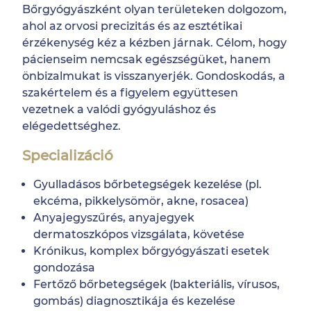
Bőrgyógyászként olyan területeken dolgozom,
ahol az orvosi precizitás és az esztétikai
érzékenység kéz a kézben járnak. Célom, hogy
pácienseim nemcsak egészségüket, hanem
önbizalmukat is visszanyerjék. Gondoskodás, a
szakértelem és a figyelem együttesen
vezetnek a valódi gyógyuláshoz és
elégedettséghez.
Specializáció
Gyulladásos bőrbetegségek kezelése (pl.
ekcéma, pikkelysömör, akne, rosacea)
Anyajegyszűrés, anyajegyek
dermatoszkópos vizsgálata, követése
Krónikus, komplex bőrgyógyászati esetek
gondozása
Fertőző bőrbetegségek (bakteriális, vírusos,
gombás) diagnosztikája és kezelése