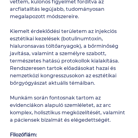
vettem, különös figyelmet fordítva az
arcfiatalítás legújabb, tudományosan
megalapozott módszereire.
Kiemelt érdeklődési területem az injekciós
esztétikai kezelések (botulinumtoxin,
hialuronsavas töltőanyagok), a bőrminőség
javítása, valamint a személyre szabott,
természetes hatású protokollok kialakítása.
Rendszeresen tartok előadásokat hazai és
nemzetközi kongresszusokon az esztétikai
bőrgyógyászat aktuális témáiban.
Munkám során fontosnak tartom az
evidenciákon alapuló szemléletet, az arc
komplex, holisztikus megközelítését, valamint
a páciensek bizalmát és elégedettségét.
Filozófiám: