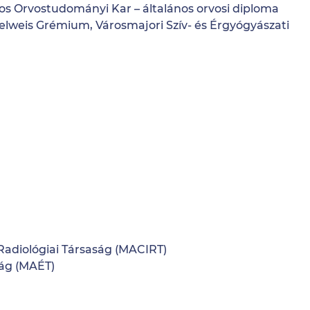
s Orvostudományi Kar – általános orvosi diploma
lweis Grémium, Városmajori Szív- és Érgyógyászati
Radiológiai Társaság (MACIRT)
ság (MAÉT)