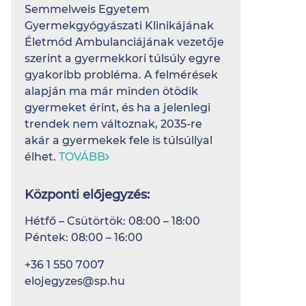
Semmelweis Egyetem
Gyermekgyógyászati Klinikájának
Életmód Ambulanciájának vezetője
szerint a gyermekkori túlsúly egyre
gyakoribb probléma. A felmérések
alapján ma már minden ötödik
gyermeket érint, és ha a jelenlegi
trendek nem változnak, 2035-re
akár a gyermekek fele is túlsúllyal
élhet.
TOVÁBB
Központi előjegyzés:
Hétfő – Csütörtök: 08:00 – 18:00
Péntek: 08:00 – 16:00
+36 1 550 7007
elojegyzes@sp.hu