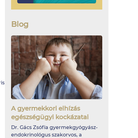
Blog
is
A gyermekkori elhízás
egészségügyi kockázatai
Dr. Gács Zsófia gyermekgyógyász-
endokrinológus szakorvos, a