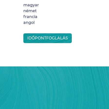
magyar
német
francia
angol
IDŐPONTFOGLALÁS