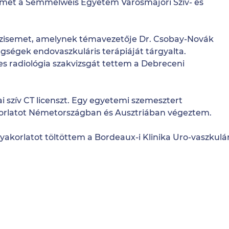
met a Semmelweis Egyetem Városmajori Szív- és
isemet, amelynek témavezetője Dr. Csobay-Novák
gségek endovaszkuláris terápiáját tárgyalta.
 radiológia szakvizsgát tettem a Debreceni
szív CT licenszt. Egy egyetemi szemesztert
korlatot Németországban és Ausztriában végeztem.
korlatot töltöttem a Bordeaux-i Klinika Uro-vaszkulár