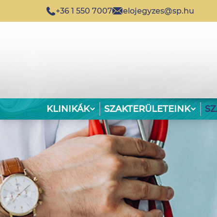
+36 1 550 7007
elojegyzes@sp.hu
KLINIKÁK
SZAKTERÜLETEINK
S