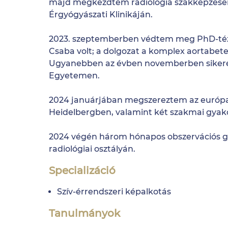
majd megkezdtem radiológia szakképzése
Érgyógyászati Klinikáján.
2023. szeptemberben védtem meg PhD-téz
Csaba volt; a dolgozat a komplex aortabete
Ugyanebben az évben novemberben sikeres
Egyetemen.
2024 januárjában megszereztem az európai 
Heidelbergben, valamint két szakmai gya
2024 végén három hónapos obszervációs gya
radiológiai osztályán.
Specializáció
Szív-érrendszeri képalkotás
Tanulmányok