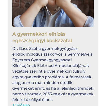
A gyermekkori elhízás
egészségügyi kockázatai
Dr. Gács Zsófia gyermekgyógyász-
endokrinológus szakorvos, a Semmelweis
Egyetem Gyermekgyógyászati
Klinikájának Életmód Ambulanciájának
vezetője szerint a gyermekkori túlsúly
egyre gyakoribb probléma. A felmérések
alapján ma már minden ötödik
gyermeket érint, és ha a jelenlegi trendek
nem változnak, 2035-re akár a gyermekek
fele is túlsúllyal élhet.
TOVÁBB