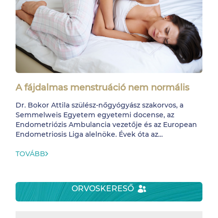
A fájdalmas menstruáció nem normális
Dr. Bokor Attila szülész-nőgyógyász szakorvos, a
Semmelweis Egyetem egyetemi docense, az
Endometriózis Ambulancia vezetője és az European
Endometriosis Liga alelnöke. Évek óta az
endometriózis kutatásával és kezelésével foglalkozik,
klinikai és nemzetközi szinten egyaránt, Ő a terület
TOVÁBB
egyik legismertebb szakembere.
ORVOSKERESŐ