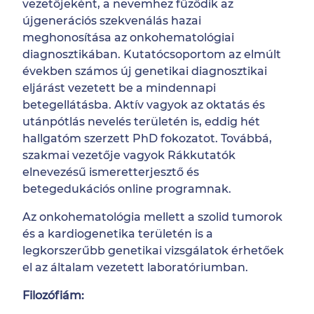
vezetőjeként, a nevemhez fűződik az
újgenerációs szekvenálás hazai
meghonosítása az onkohematológiai
diagnosztikában. Kutatócsoportom az elmúlt
években számos új genetikai diagnosztikai
eljárást vezetett be a mindennapi
betegellátásba. Aktív vagyok az oktatás és
utánpótlás nevelés területén is, eddig hét
hallgatóm szerzett PhD fokozatot. Továbbá,
szakmai vezetője vagyok
Rákkutatók
elnevezésű ismeretterjesztő és
betegedukációs online programnak.
Az onkohematológia mellett a szolid tumorok
és a kardiogenetika területén is a
legkorszerűbb genetikai vizsgálatok érhetőek
el az általam vezetett laboratóriumban.
Filozófiám: