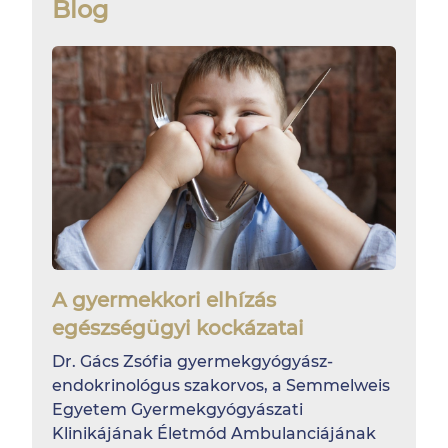
Blog
A gyermekkori elhízás
egészségügyi kockázatai
Dr. Gács Zsófia gyermekgyógyász-
endokrinológus szakorvos, a Semmelweis
Egyetem Gyermekgyógyászati
Klinikájának Életmód Ambulanciájának