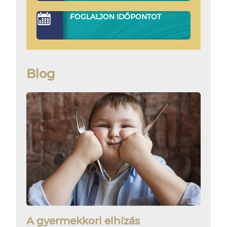
FOGLALJON IDŐPONTOT
Blog
A gyermekkori elhízás